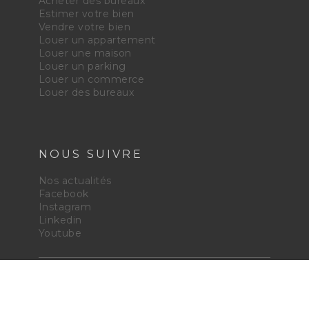
Acheter des bureaux
Estimer votre bien
Vendre votre bien
Louer un appartement
Louer une maison
Louer un parking
Louer un commerce
Louer des bureaux
NOUS SUIVRE
Nos actualités
Facebook
Instagram
Linkedin
Youtube
© Copyright 2021 Ci-immo - Tous droits
réservés