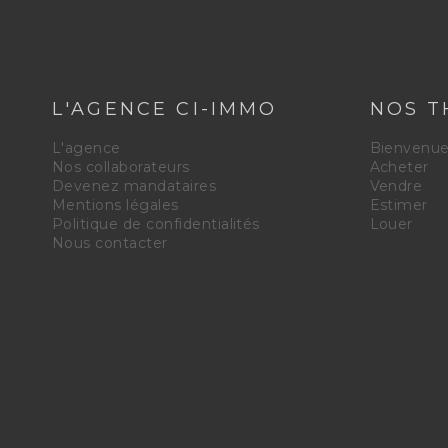
L'AGENCE CI-IMMO
NOS T
L'agence
Bienvenu
Nos collaborateurs
Acheter
Devenez mandataires
Vendre
Mentions légales
Estimer
Politique de confidentialités
Louer
Nous contacter