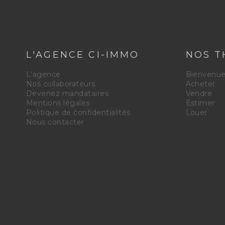
L'AGENCE CI-IMMO
NOS T
L'agence
Bienvenu
Nos collaborateurs
Acheter
Devenez mandataires
Vendre
Mentions légales
Estimer
Politique de confidentialités
Louer
Nous contacter