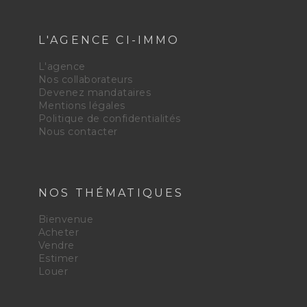
L'AGENCE CI-IMMO
L'agence
Nos collaborateurs
Devenez mandataires
Mentions légales
Politique de confidentialités
Nous contacter
NOS THÉMATIQUES
Bienvenue
Acheter
Vendre
Estimer
Louer