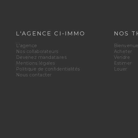
L'AGENCE CI-IMMO
NOS T
L'agence
Bienvenu
Nos collaborateurs
Acheter
Devenez mandataires
Vendre
Mentions légales
Estimer
Politique de confidentialités
Louer
Nous contacter