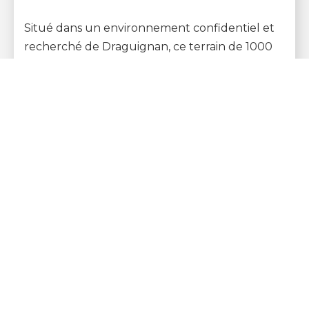
Situé dans un environnement confidentiel et
recherché de Draguignan, ce terrain de 1000
m² offre une excellente opportunité pour
concrétiser votre projet de construction dans
un...
1000 m2