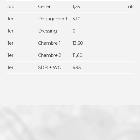
rdc
Cellier
1,25
utile 
1er
Dégagement
3,10
1er
Dressing
6
1er
Chambre 1
13,60
1er
Chambre 2
11,60
1er
SDB + WC
6,95