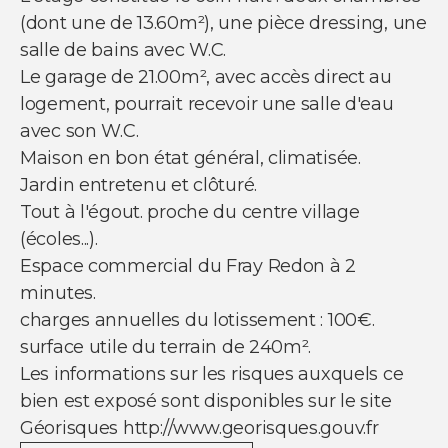
NOUS SUIVRE
(dont une de 13.60m²), une pièce dressing, une
Nos actualités
salle de bains avec W.C.
Facebook
Le garage de 21.00m², avec accès direct au
Instagram
logement, pourrait recevoir une salle d'eau
Linkedin
Youtube
avec son W.C.
Maison en bon état général, climatisée.
Jardin entretenu et clôturé.
Tout à l'égout. proche du centre village
(écoles...).
© Copyright 2021 Ci-immo - Tous droits
Espace commercial du Fray Redon à 2
réservés
minutes.
charges annuelles du lotissement : 100€.
surface utile du terrain de 240m².
Les informations sur les risques auxquels ce
bien est exposé sont disponibles sur le site
Géorisques http://www.georisques.gouv.fr