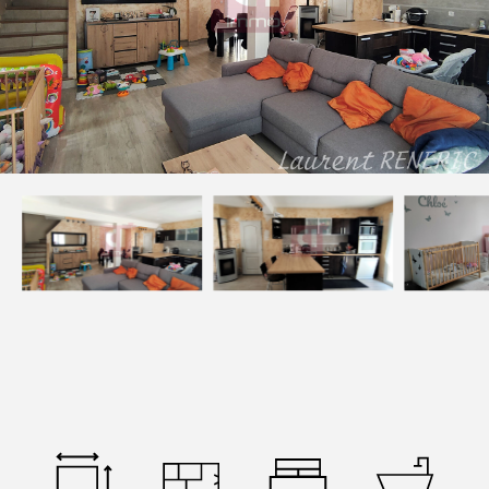
Devenez mandataires
Mentions légales
Politique de confidentialités
Nous contacter
NOS THÉMATIQUES
Bienvenue
Acheter
Vendre
Estimer
Louer