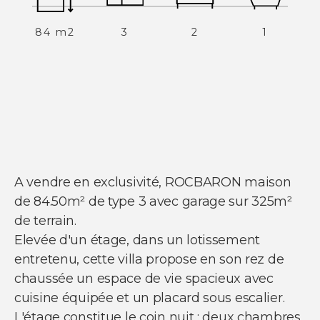
84 m2
3
2
1
NOS SERVICES
Acheter un appartement
Acheter une maison
Acheter un parking
Acheter un commerce
Acheter des bureaux
Estimer votre bien
Vendre votre bien
Louer un appartement
Louer une maison
A vendre en exclusivité, ROCBARON maison
Louer un parking
Louer un commerce
de 84.50m² de type 3 avec garage sur 325m²
Louer des bureaux
de terrain.
Elevée d'un étage, dans un lotissement
entretenu, cette villa propose en son rez de
chaussée un espace de vie spacieux avec
cuisine équipée et un placard sous escalier.
L'étage constitue le coin nuit : deux chambres