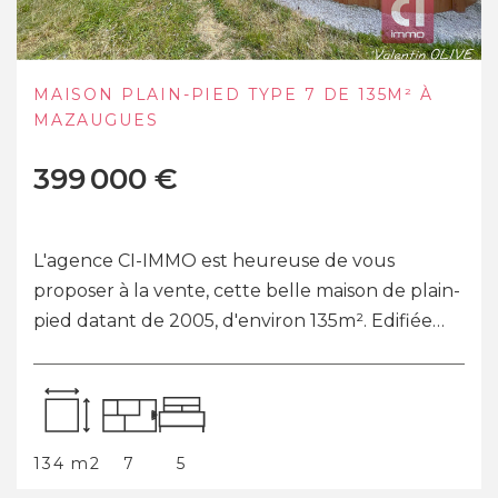
FORCALQUEIRET - VILLA T5
CONTEMPORAINE DE 2020 AVEC PISCINE
CHAUFFÉE
579 000 €
À Forcalqueiret, cette villa contemporaine de
plain-pied construite en 2020 séduit dès les
premiers instants par son architecture actuelle,
ses volumes lumineux et la qualité de...
126 m2
5
4