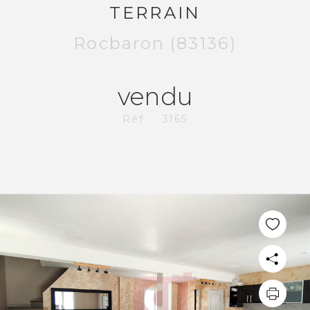
TERRAIN
Rocbaron (83136)
vendu
Réf : : 3165
PLUS DE 20 ANS D'EXPÉRIENCE
DANS L'IMMOBILIER.
L'AGENCE CI-IMMO
L'agence
Nos collaborateurs