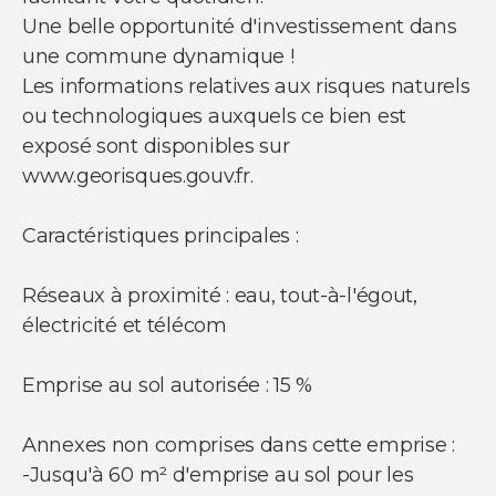
NOUS SUIVRE
Une belle opportunité d'investissement dans
Nos actualités
une commune dynamique !
Facebook
Les informations relatives aux risques naturels
Instagram
ou technologiques auxquels ce bien est
Linkedin
Youtube
exposé sont disponibles sur
www.georisques.gouv.fr.
Caractéristiques principales :
© Copyright 2021 Ci-immo - Tous droits
Réseaux à proximité : eau, tout-à-l'égout,
réservés
électricité et télécom
Emprise au sol autorisée : 15 %
Annexes non comprises dans cette emprise :
-Jusqu'à 60 m² d'emprise au sol pour les