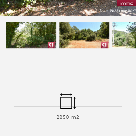
Devenez mandataires
Mentions légales
Politique de confidentialités
Nous contacter
NOS THÉMATIQUES
Bienvenue
Acheter
Vendre
Estimer
Louer
2850 m2