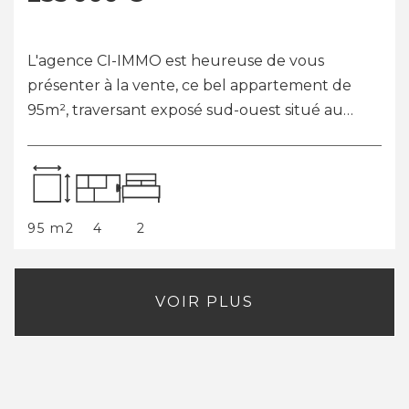
En vente : venez découvrir à LA
ROQUEBRUSSANNE (83136) cet appartement
T3 au calme de 56,4 m². Situé au premier et
deuxième étage d'une maison de village, cet
appartement se com...
56 m2
3
2
VOIR PLUS