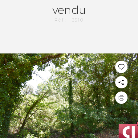
vendu
Réf : : 3510
PLUS DE 20 ANS D'EXPÉRIENCE
DANS L'IMMOBILIER.
L'AGENCE CI-IMMO
L'agence
Nos collaborateurs