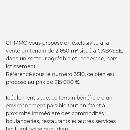
NOS SERVICES
Acheter un appartement
Acheter une maison
Acheter un parking
Acheter un commerce
CI IMMO vous propose en exclusivité à la
Acheter des bureaux
vente un terrain de 2 850 m² situé à CABASSE,
Estimer votre bien
dans un secteur agréable et recherché, hors
Vendre votre bien
Louer un appartement
lotissement.
Louer une maison
Référencé sous le numéro 3510, ce bien est
Louer un parking
Louer un commerce
proposé au prix de 215 000 €.
Louer des bureaux
Idéalement situé, ce terrain bénéficie d'un
environnement paisible tout en étant à
proximité immédiate des commodités :
boulangeries, restaurants et autres services
facilitant votre quotidien.