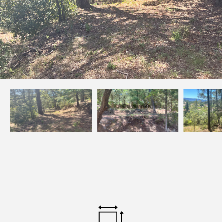
Devenez mandataires
Mentions légales
Politique de confidentialités
Nous contacter
NOS THÉMATIQUES
Bienvenue
Acheter
Vendre
Estimer
Louer