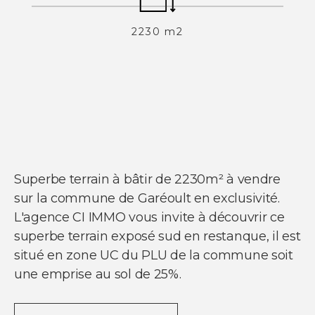
2230 m2
NOS SERVICES
Acheter un appartement
Acheter une maison
Acheter un parking
Acheter un commerce
Acheter des bureaux
Estimer votre bien
Vendre votre bien
Louer un appartement
Louer une maison
Superbe terrain à bâtir de 2230m² à vendre
Louer un parking
Louer un commerce
sur la commune de Garéoult en exclusivité.
Louer des bureaux
L'agence CI IMMO vous invite à découvrir ce
superbe terrain exposé sud en restanque, il est
situé en zone UC du PLU de la commune soit
une emprise au sol de 25%.