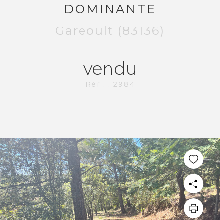
DOMINANTE
Gareoult (83136)
vendu
Réf : : 2984
PLUS DE 20 ANS D'EXPÉRIENCE
DANS L'IMMOBILIER.
L'AGENCE CI-IMMO
L'agence
Nos collaborateurs