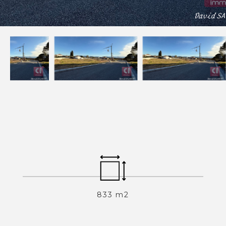
Devenez mandataires
Mentions légales
Politique de confidentialités
Nous contacter
NOS THÉMATIQUES
Bienvenue
Acheter
Vendre
Estimer
Louer
833 m2