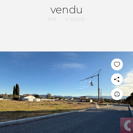
vendu
Réf : : VIDAU2
PLUS DE 20 ANS D'EXPÉRIENCE
DANS L'IMMOBILIER.
L'AGENCE CI-IMMO
L'agence
Nos collaborateurs