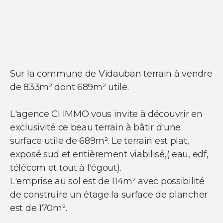
NOS SERVICES
Acheter un appartement
Acheter une maison
Acheter un parking
Acheter un commerce
Sur la commune de Vidauban terrain à vendre
Acheter des bureaux
de 833m² dont 689m² utile.
Estimer votre bien
Vendre votre bien
Louer un appartement
L'agence CI IMMO vous invite à découvrir en
Louer une maison
exclusivité ce beau terrain à bâtir d'une
Louer un parking
Louer un commerce
surface utile de 689m². Le terrain est plat,
Louer des bureaux
exposé sud et entièrement viabilisé,( eau, edf,
télécom et tout à l'égout).
L'emprise au sol est de 114m² avec possibilité
de construire un étage la surface de plancher
est de 170m².