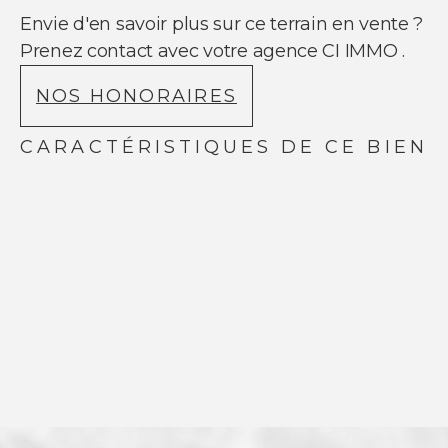
NOUS SUIVRE
Envie d'en savoir plus sur ce terrain en vente ?
Nos actualités
Prenez contact avec votre agence CI IMMO .
Facebook
Instagram
NOS HONORAIRES
Linkedin
Youtube
CARACTÉRISTIQUES DE CE BIEN
© Copyright 2021 Ci-immo - Tous droits
réservés