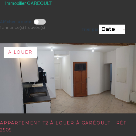
Immobilier GAREOULT
Afficher la carte
1 annonce(s) trouvée(s)
Trier par
A LOUER
APPARTEMENT T2 À LOUER À GARÉOULT - RÉF
2505