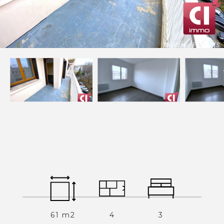
Estimer
Louer
NOS SERVICES
Acheter un appartement
Acheter une maison
Acheter un parking
Acheter un commerce
Acheter des bureaux
Estimer votre bien
Vendre votre bien
Louer un appartement
Louer une maison
Louer un parking
Louer un commerce
61 m2
4
3
Louer des bureaux