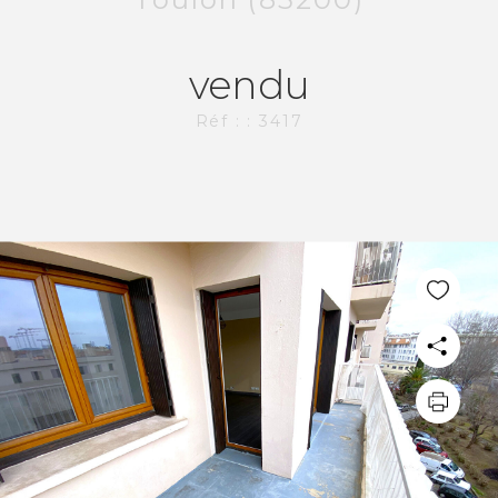
L'AGENCE CI-IMMO
vendu
L'agence
Réf : : 3417
Nos collaborateurs
Devenez mandataires
Mentions légales
Politique de confidentialités
Nous contacter
NOS THÉMATIQUES
Bienvenue
Acheter
Vendre