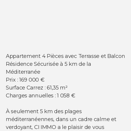
NOUS SUIVRE
Nos actualités
Appartement 4 Pièces avec Terrasse et Balcon
Facebook
Résidence Sécurisée à 5 km de la
Instagram
Linkedin
Méditerranée
Youtube
Prix : 169 000 €
Surface Carrez : 61,35 m²
Charges annuelles : 1 058 €
À seulement 5 km des plages
© Copyright 2021 Ci-immo - Tous droits
méditerranéennes, dans un cadre calme et
réservés
verdoyant, CI IMMO a le plaisir de vous