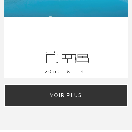
130 m2
5
4
VOIR PLUS