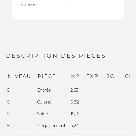
compris).
DESCRIPTION DES PIÈCES
NIVEAU
PIÈCE
M2
EXP.
SOL
CO
5
Entrée
2,63
5
Cuisine
6,82
5
Salon
15,16
5
Dégagement
4,24