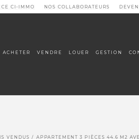
NCE CI-IMMO
NOS COLLABORATEURS
DEVEN
ACHETER
VENDRE
LOUER
GESTION
CO
NS VENDUS
APPARTEMENT 3 PIÈCES 44.6 M2 AVE