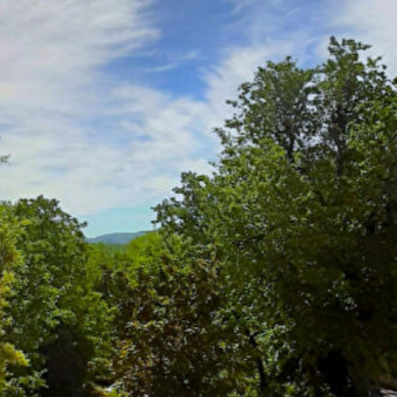
Estimer votre bien
Vendre votre bien
Louer un appartement
Louer une maison
Louer un parking
Louer un commerce
Louer des bureaux