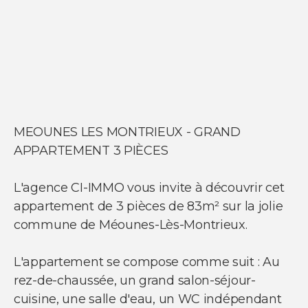
NOS SERVICES
Acheter un appartement
Acheter une maison
Acheter un parking
Acheter un commerce
Acheter des bureaux
Estimer votre bien
MEOUNES LES MONTRIEUX - GRAND
Vendre votre bien
APPARTEMENT 3 PIÈCES
Louer un appartement
Louer une maison
Louer un parking
L'agence CI-IMMO vous invite à découvrir cet
Louer un commerce
Louer des bureaux
appartement de 3 pièces de 83m² sur la jolie
commune de Méounes-Lès-Montrieux.
L'appartement se compose comme suit : Au
rez-de-chaussée, un grand salon-séjour-
cuisine, une salle d'eau, un WC indépendant