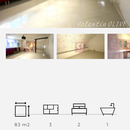
Devenez mandataires
Mentions légales
Politique de confidentialités
Nous contacter
NOS THÉMATIQUES
Bienvenue
Acheter
Vendre
Estimer
Louer
83 m2
3
2
1