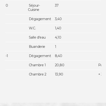
0
Séjour-
37
Cuisine
Dégagement
3,40
W.C.
1,40
Salle d'eau
4,10
Buanderie
1
-1
Dégagement
8,40
Chambre 1
20,80
Pas 
Chambre 2
13,90
+ 3m²