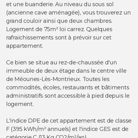
NOUS SUIVRE
et une buanderie. Au niveau du sous sol
(ancienne cave aménagée), vous trouverez un
Nos actualités
Facebook
grand couloir ainsi que deux chambres.
Instagram
Logement de 75m² loi carrez. Quelques
Linkedin
rafraichissements sont à prévoir sur cet
Youtube
appartement.
Ce bien se situe au rez-de-chaussée d'un
immeuble de deux étage dans le centre ville
de Méounes-Lès-Montrieux. Toutes les
© Copyright 2021 Ci-immo - Tous droits
commodités, écoles, restaurants et bâtiments
réservés
administratifs sont accessible à pied depuis le
logement.
L'indice DPE de cet appartement est de classe
F (395 kWh/m² annuels) et l'indice GES est de
catégorie C (13 Kg CO2/m²/an).