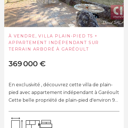
MAISON PLAIN-PIED TYPE 7 DE 135M² À
MAZAUGUES
399 000 €
L'agence CI-IMMO est heureuse de vous
proposer à la vente, cette belle maison de plain-
pied datant de 2005, d'environ 135m². Edifiée
sur un terrain entièrement clôt de 1200m² en...