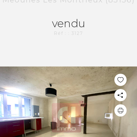
vendu
Réf : : 3127
PLUS DE 20 ANS D'EXPÉRIENCE
DANS L'IMMOBILIER.
L'AGENCE CI-IMMO
L'agence
Nos collaborateurs