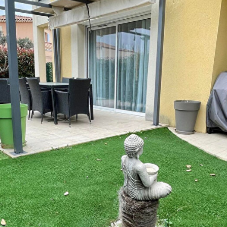
Estimer votre bien
Vendre votre bien
Louer un appartement
Louer une maison
Louer un parking
Louer un commerce
Louer des bureaux