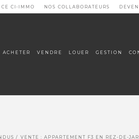
NCE CI-IMMO
NOS COLLABORATEURS
DEVEN
ACHETER
VENDRE
LOUER
GESTION
CO
ENDUS
VENTE : APPARTEMENT F3 EN REZ-DE-JAR