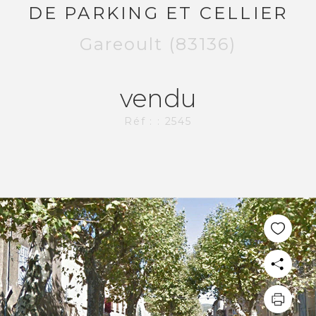
DE PARKING ET CELLIER
Gareoult (83136)
vendu
Réf : : 2545
PLUS DE 20 ANS D'EXPÉRIENCE
DANS L'IMMOBILIER.
L'AGENCE CI-IMMO
L'agence
Nos collaborateurs