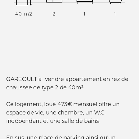
40 m2
2
1
1
NOS SERVICES
Acheter un appartement
Acheter une maison
Acheter un parking
Acheter un commerce
Acheter des bureaux
Estimer votre bien
Vendre votre bien
Louer un appartement
Louer une maison
GAREOULT à vendre appartement en rez de
Louer un parking
Louer un commerce
chaussée de type 2 de 40m².
Louer des bureaux
Ce logement, loué 473€ mensuel offre un
espace de vie, une chambre, un W.C.
indépendant et une salle de bains.
En sus, une place de parking ainsi qu'un