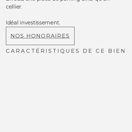
NOUS SUIVRE
cellier.
Nos actualités
Facebook
Idéal investissement.
Instagram
Linkedin
NOS HONORAIRES
Youtube
CARACTÉRISTIQUES DE CE BIEN
© Copyright 2021 Ci-immo - Tous droits
réservés