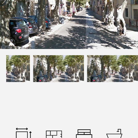
Devenez mandataires
Mentions légales
Politique de confidentialités
Nous contacter
NOS THÉMATIQUES
Bienvenue
Acheter
Vendre
Estimer
Louer