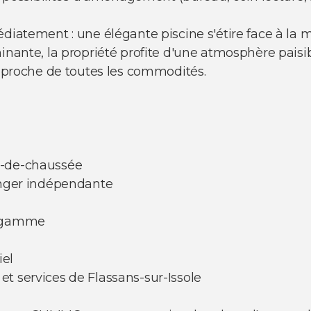
édiatement : une élégante piscine s'étire face à la 
inante, la propriété profite d'une atmosphère paisib
et proche de toutes les commodités.
z-de-chaussée
manger indépendante
e gamme
iel
t services de Flassans-sur-Issole