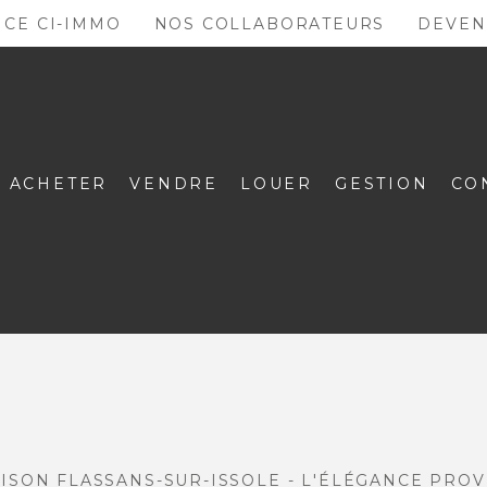
NCE CI-IMMO
NOS COLLABORATEURS
DEVEN
ACHETER
VENDRE
LOUER
GESTION
CO
ISON FLASSANS-SUR-ISSOLE - L'ÉLÉGANCE PROVE