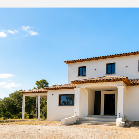
Estimer votre bien
Vendre votre bien
Louer un appartement
Louer une maison
Louer un parking
Louer un commerce
Louer des bureaux