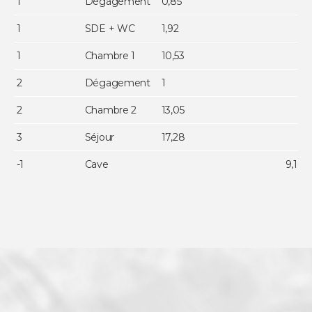
1
Dégagement
0,85
1
SDE + WC
1,92
1
Chambre 1
10,53
2
Dégagement
1
2
Chambre 2
13,05
3
Séjour
17,28
-1
Cave
9,10