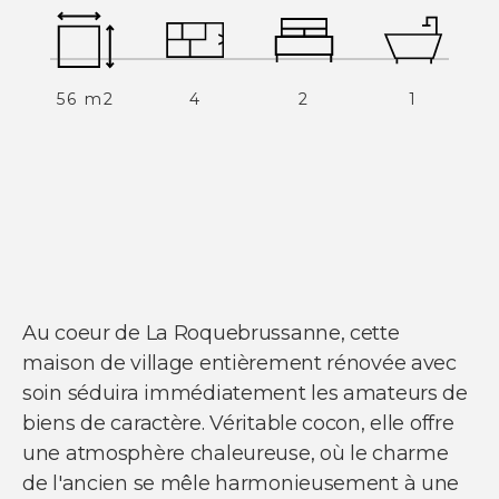
56 m2
4
2
1
NOUS SUIVRE
Nos actualités
Facebook
Instagram
Linkedin
Youtube
Au coeur de La Roquebrussanne, cette
maison de village entièrement rénovée avec
soin séduira immédiatement les amateurs de
biens de caractère. Véritable cocon, elle offre
© Copyright 2021 Ci-immo - Tous droits
une atmosphère chaleureuse, où le charme
réservés
de l'ancien se mêle harmonieusement à une