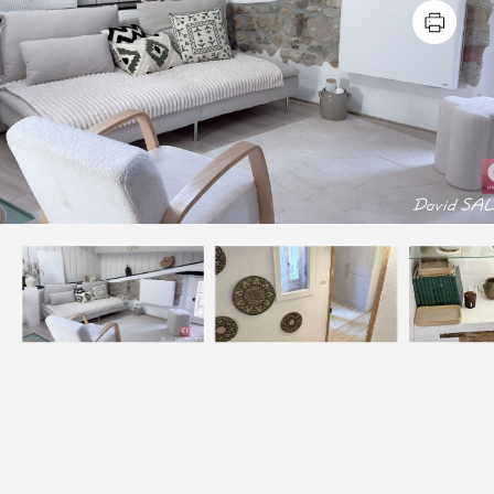
Estimer
Louer
NOS SERVICES
Acheter un appartement
Acheter une maison
Acheter un parking
Acheter un commerce
Acheter des bureaux
Estimer votre bien
Vendre votre bien
Louer un appartement
Louer une maison
Louer un parking
Louer un commerce
Louer des bureaux