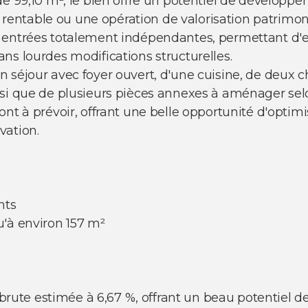
de 99,10 m², le bien offre un potentiel de développ
if rentable ou une opération de valorisation patrimon
 entrées totalement indépendantes, permettant d'en
ns lourdes modifications structurelles.
 séjour avec foyer ouvert, d'une cuisine, de deux c
si que de plusieurs pièces annexes à aménager selon
nt à prévoir, offrant une belle opportunité d'optimis
vation.
nts
u'à environ 157 m²
é brute estimée à 6,67 %, offrant un beau potentiel 