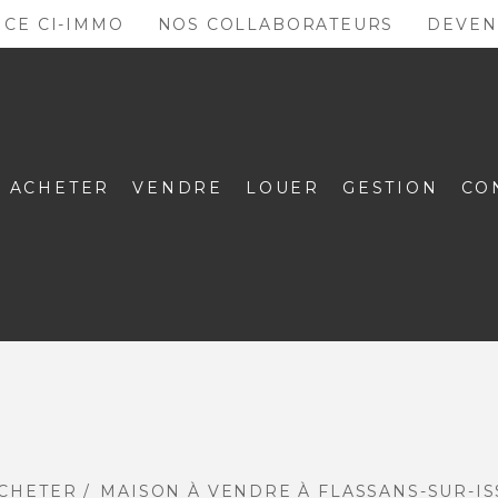
NCE CI-IMMO
NOS COLLABORATEURS
DEVEN
ACHETER
VENDRE
LOUER
GESTION
CO
CHETER
MAISON À VENDRE À FLASSANS-SUR-ISS