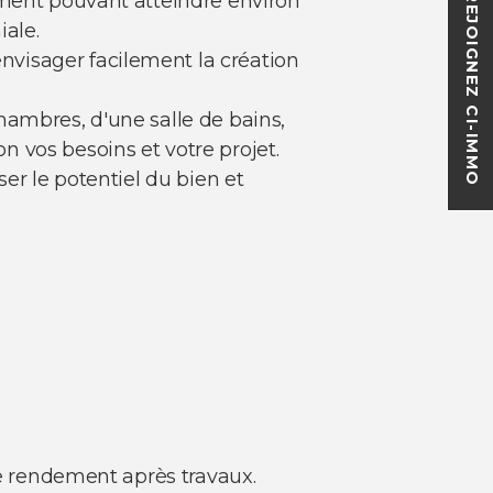
ement pouvant atteindre environ
REJOIGNEZ CI-IMMO
iale.
visager facilement la création
hambres, d'une salle de bains,
 vos besoins et votre projet.
er le potentiel du bien et
de rendement après travaux.