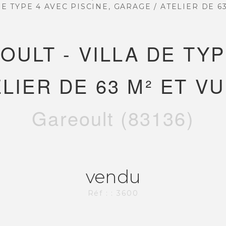
E TYPE 4 AVEC PISCINE, GARAGE / ATELIER DE 6
DE 20 ANS D'EXPÉRIENCE DANS L'IMMOB
ULT - VILLA DE TYP
ELIER DE 63 M² ET V
Gareoult (83136)
HÉMATIQUES
NOS SERVICES
vendu
e
Acheter un appartement
Acheter une maison
Réf : : 3600
Acheter un parking
Acheter un commerce
Acheter des bureaux