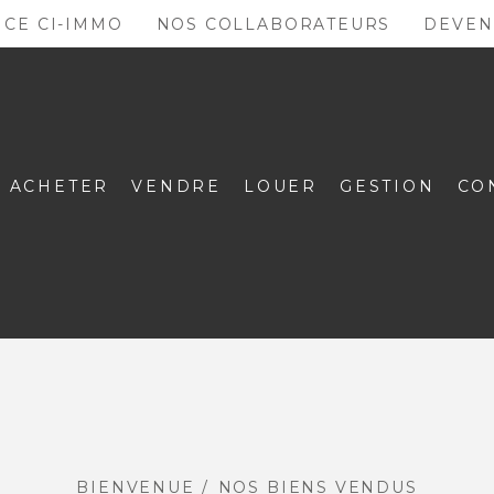
NCE CI-IMMO
NOS COLLABORATEURS
DEVEN
ACHETER
VENDRE
LOUER
GESTION
CO
BIENVENUE
NOS BIENS VENDUS