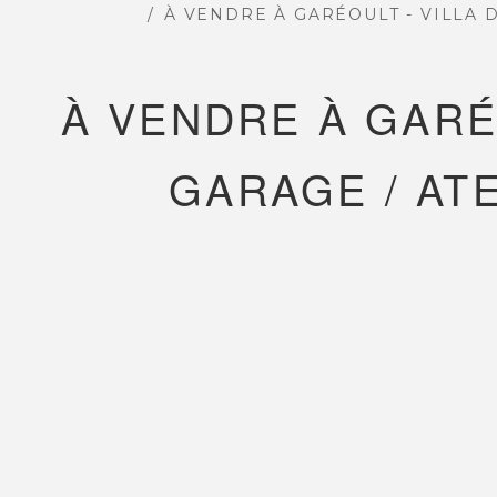
À VENDRE À GARÉOULT - VILLA D
PLUS 
À VENDRE À GARÉO
GARAGE / AT
L'AGENCE CI-IMMO
NOS T
L'agence
Bienvenu
Nos collaborateurs
Acheter
Devenez mandataires
Vendre
Mentions légales
Estimer
Politique de confidentialités
Louer