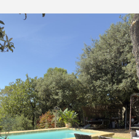
Estimer votre bien
Vendre votre bien
Louer un appartement
Louer une maison
Louer un parking
Louer un commerce
Louer des bureaux