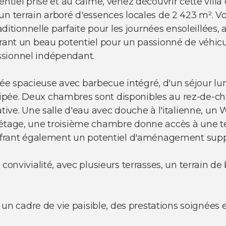
entiel prisé et au calme, venez découvrir cette vill
un terrain arboré d'essences locales de 2 423 m². 
raditionnelle parfaite pour les journées ensoleillées,
rant un beau potentiel pour un passionné de véhicul
ssionnel indépendant.
e spacieuse avec barbecue intégré, d'un séjour lum
pée. Deux chambres sont disponibles au rez-de-ch
ative. Une salle d'eau avec douche à l'italienne, u
'étage, une troisième chambre donne accès à une te
 offrant également un potentiel d'aménagement sup
convivialité, avec plusieurs terrasses, un terrain de 
t un cadre de vie paisible, des prestations soignées e