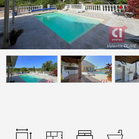
Devenez mandataires
Mentions légales
Politique de confidentialités
Nous contacter
NOS THÉMATIQUES
Bienvenue
Acheter
Vendre
Estimer
Louer