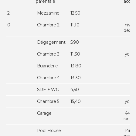
parentale
accès
2
Mezzanine
12,50
0
Chambre 2
11,10
niv 0
décla
Dégagement
5,90
Chambre 3
11,30
yc pl
Buanderie
13,80
Chambre 4
13,30
SDE + WC
4,50
Chambre 5
15,40
yc pl
Garage
44m² 
rang
Pool House
14m² 