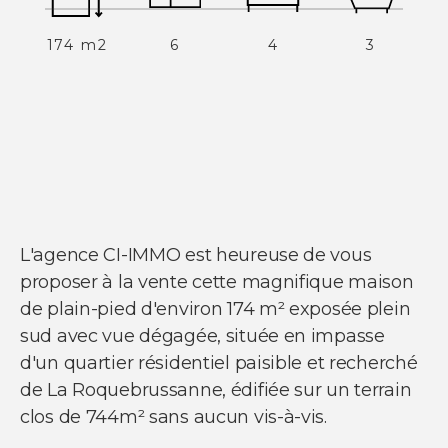
174 m2
6
4
3
NOS SERVICES
Acheter un appartement
Acheter une maison
Acheter un parking
Acheter un commerce
Acheter des bureaux
Estimer votre bien
Vendre votre bien
Louer un appartement
Louer une maison
L'agence CI-IMMO est heureuse de vous
Louer un parking
Louer un commerce
proposer à la vente cette magnifique maison
Louer des bureaux
de plain-pied d'environ 174 m² exposée plein
sud avec vue dégagée, située en impasse
d'un quartier résidentiel paisible et recherché
de La Roquebrussanne, édifiée sur un terrain
clos de 744m² sans aucun vis-à-vis.