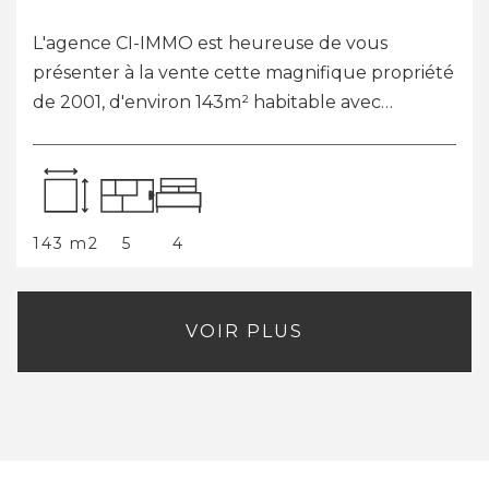
Localisée à 25 km de la côte méditerranéenne et
à deux pas de Toulon, CI IMMO vous propose
cette maison de 135,57 m² et sur un terrain de
418 m² à GAREOULT (83136). C'est une m...
136 m2
6
3
VOIR PLUS