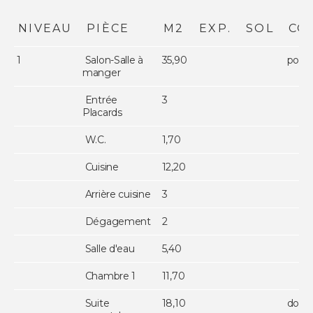
NIVEAU
PIÈCE
M2
EXP.
SOL
CO
1
Salon-Salle à
35,90
poêle 
manger
Entrée
3
Placards
W.C.
1,70
Cuisine
12,20
Arrière cuisine
3
Dégagement
2
Salle d'eau
5,40
Chambre 1
11,70
Suite
18,10
douch