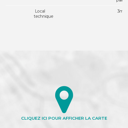
pain/
Local
3m²
technique