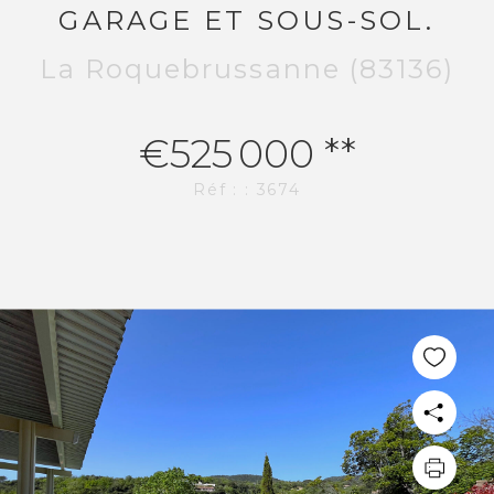
GARAGE ET SOUS-SOL.
La Roquebrussanne (83136)
€525 000
**
Réf : : 3674
PLUS DE 20 ANS D'EXPÉRIENCE
DANS L'IMMOBILIER.
L'AGENCE CI-IMMO
L'agence
Nos collaborateurs