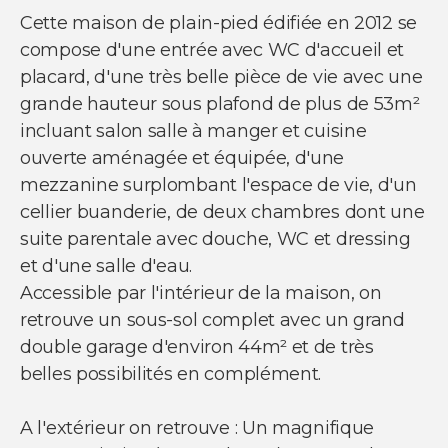
NOUS SUIVRE
Cette maison de plain-pied édifiée en 2012 se
Nos actualités
compose d'une entrée avec WC d'accueil et
Facebook
placard, d'une très belle pièce de vie avec une
Instagram
grande hauteur sous plafond de plus de 53m²
Linkedin
Youtube
incluant salon salle à manger et cuisine
ouverte aménagée et équipée, d'une
mezzanine surplombant l'espace de vie, d'un
cellier buanderie, de deux chambres dont une
suite parentale avec douche, WC et dressing
© Copyright 2021 Ci-immo - Tous droits
et d'une salle d'eau.
réservés
Accessible par l'intérieur de la maison, on
retrouve un sous-sol complet avec un grand
double garage d'environ 44m² et de très
belles possibilités en complément.
A l'extérieur on retrouve : Un magnifique