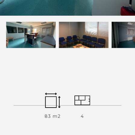
Estimer
Louer
NOS SERVICES
Acheter un appartement
Acheter une maison
Acheter un parking
Acheter un commerce
Acheter des bureaux
Estimer votre bien
Vendre votre bien
Louer un appartement
Louer une maison
83 m2
4
Louer un parking
Louer un commerce
Louer des bureaux