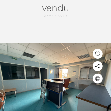
vendu
Réf : : 3538
L'AGENCE CI-IMMO
L'agence
Nos collaborateurs
Devenez mandataires
Mentions légales
Politique de confidentialités
Nous contacter
NOS THÉMATIQUES
Bienvenue
Acheter
Vendre