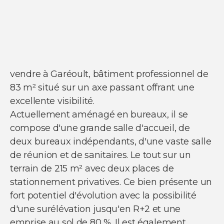
vendre à Garéoult, bâtiment professionnel de
NOUS SUIVRE
83 m² situé sur un axe passant offrant une
Nos actualités
excellente visibilité.
Facebook
Instagram
Actuellement aménagé en bureaux, il se
Linkedin
compose d'une grande salle d'accueil, de
Youtube
deux bureaux indépendants, d'une vaste salle
de réunion et de sanitaires. Le tout sur un
terrain de 215 m² avec deux places de
stationnement privatives. Ce bien présente un
fort potentiel d'évolution avec la possibilité
© Copyright 2021 Ci-immo - Tous droits
d'une surélévation jusqu'en R+2 et une
réservés
emprise au sol de 80 %. Il est également