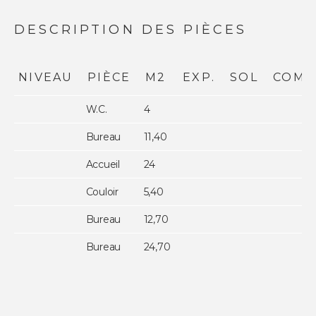
DESCRIPTION DES PIÈCES
NIVEAU
PIÈCE
M2
EXP.
SOL
COMM
W.C.
4
Bureau
11,40
Accueil
24
Couloir
5,40
Bureau
12,70
Bureau
24,70