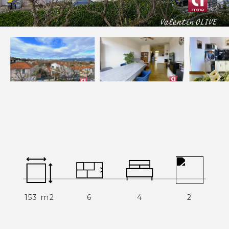
Devenez mandataires
Mentions légales
Politique de confidentialités
Nous contacter
NOS THÉMATIQUES
Bienvenue
Acheter
Vendre
Estimer
Louer
153 m2
6
4
2