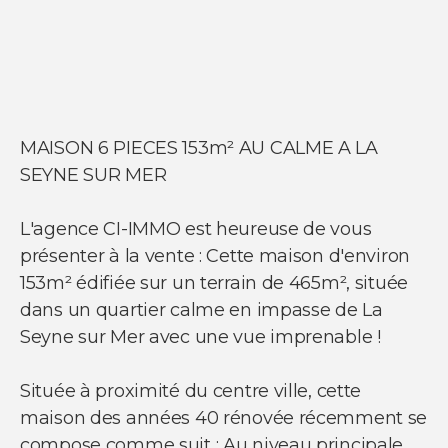
NOS SERVICES
Acheter un appartement
Acheter une maison
Acheter un parking
Acheter un commerce
MAISON 6 PIECES 153m² AU CALME A LA
Acheter des bureaux
SEYNE SUR MER
Estimer votre bien
Vendre votre bien
Louer un appartement
L'agence CI-IMMO est heureuse de vous
Louer une maison
présenter à la vente : Cette maison d'environ
Louer un parking
Louer un commerce
153m² édifiée sur un terrain de 465m², située
Louer des bureaux
dans un quartier calme en impasse de La
Seyne sur Mer avec une vue imprenable !
Située à proximité du centre ville, cette
maison des années 40 rénovée récemment se
compose comme suit : Au niveau principale,