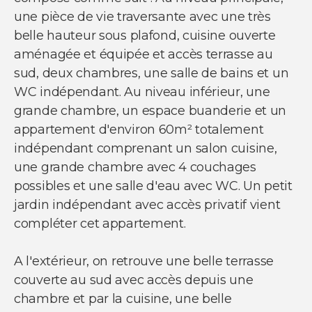
NOUS SUIVRE
une pièce de vie traversante avec une très
Nos actualités
belle hauteur sous plafond, cuisine ouverte
Facebook
aménagée et équipée et accès terrasse au
Instagram
sud, deux chambres, une salle de bains et un
Linkedin
Youtube
WC indépendant. Au niveau inférieur, une
grande chambre, un espace buanderie et un
appartement d'environ 60m² totalement
indépendant comprenant un salon cuisine,
une grande chambre avec 4 couchages
© Copyright 2021 Ci-immo - Tous droits
possibles et une salle d'eau avec WC. Un petit
réservés
jardin indépendant avec accès privatif vient
compléter cet appartement.
A l'extérieur, on retrouve une belle terrasse
couverte au sud avec accès depuis une
chambre et par la cuisine, une belle