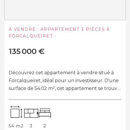
APPARTEMENT T3 (56 M²) EN VENTE À LA
ROQUEBRUSSANNE
135 000 €
En vente : venez découvrir à LA
ROQUEBRUSSANNE (83136) cet appartement
T3 au calme de 56,4 m². Situé au premier et
deuxième étage d'une maison de village, cet
appartement se com...
56 m2
3
2