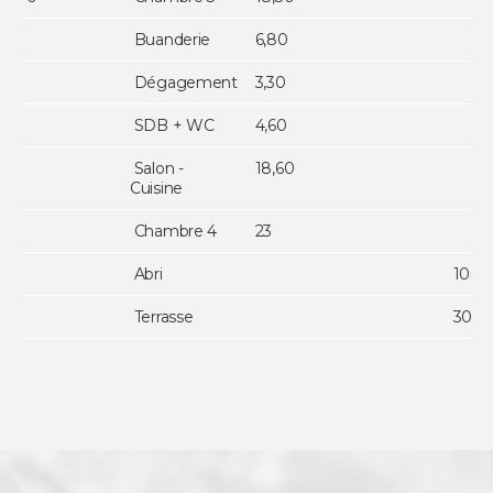
Buanderie
6,80
Dégagement
3,30
SDB + WC
4,60
Salon -
18,60
Cuisine
Chambre 4
23
Abri
10m² 
Terrasse
30m²