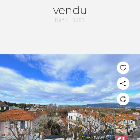
vendu
Réf : : 3457
PLUS DE 20 ANS D'EXPÉRIENCE
DANS L'IMMOBILIER.
L'AGENCE CI-IMMO
L'agence
Nos collaborateurs