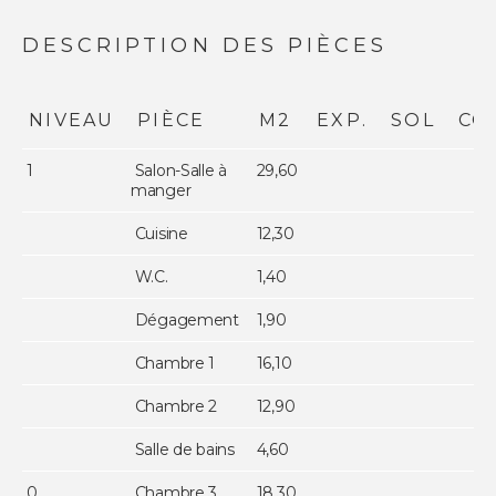
DESCRIPTION DES PIÈCES
NIVEAU
PIÈCE
M2
EXP.
SOL
CO
1
Salon-Salle à
29,60
manger
Cuisine
12,30
W.C.
1,40
Dégagement
1,90
Chambre 1
16,10
Chambre 2
12,90
Salle de bains
4,60
0
Chambre 3
18,30