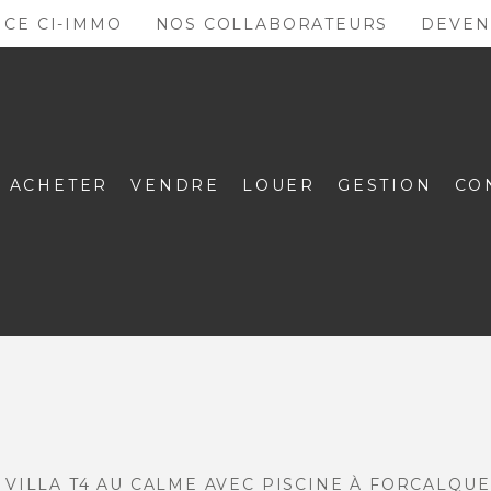
NCE CI-IMMO
NOS COLLABORATEURS
DEVEN
ACHETER
VENDRE
LOUER
GESTION
CO
VILLA T4 AU CALME AVEC PISCINE À FORCALQUE