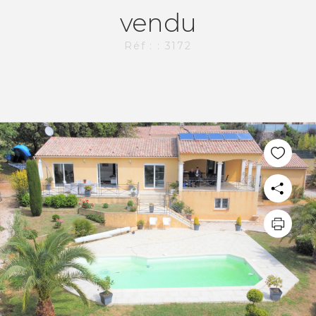
vendu
Réf : : 3172
PLUS DE 20 ANS D'EXPÉRIENCE
DANS L'IMMOBILIER.
L'AGENCE CI-IMMO
L'agence
Nos collaborateurs