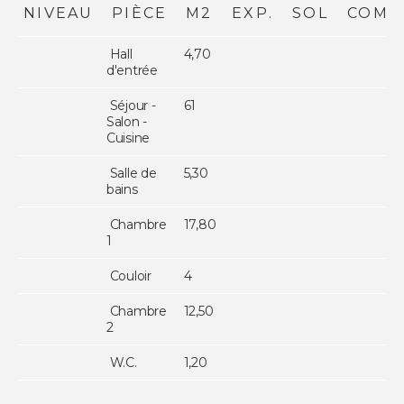
NIVEAU
PIÈCE
M2
EXP.
SOL
COMM
Hall
4,70
d'entrée
Séjour -
61
Salon -
Cuisine
Salle de
5,30
bains
Chambre
17,80
1
Couloir
4
Chambre
12,50
2
W.C.
1,20