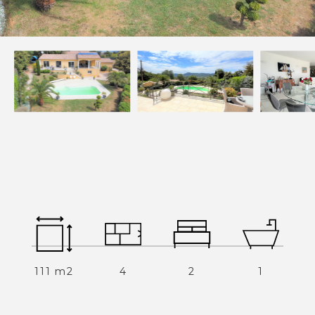
Devenez mandataires
Mentions légales
Politique de confidentialités
Nous contacter
NOS THÉMATIQUES
Bienvenue
Acheter
Vendre
Estimer
Louer
111 m2
4
2
1