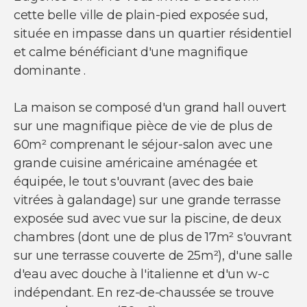
NOUS SUIVRE
cette belle ville de plain-pied exposée sud,
Nos actualités
située en impasse dans un quartier résidentiel
Facebook
et calme bénéficiant d'une magnifique
Instagram
dominante .
Linkedin
Youtube
La maison se composé d'un grand hall ouvert
sur une magnifique pièce de vie de plus de
60m² comprenant le séjour-salon avec une
grande cuisine américaine aménagée et
équipée, le tout s'ouvrant (avec des baie
© Copyright 2021 Ci-immo - Tous droits
réservés
vitrées à galandage) sur une grande terrasse
exposée sud avec vue sur la piscine, de deux
chambres (dont une de plus de 17m² s'ouvrant
sur une terrasse couverte de 25m²), d'une salle
d'eau avec douche à l'italienne et d'un w-c
indépendant. En rez-de-chaussée se trouve