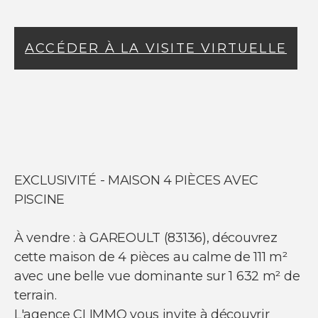
NOS SERVICES
ACCÉDER À LA VISITE VIRTUELLE
Acheter un appartement
Acheter une maison
Acheter un parking
Acheter un commerce
Acheter des bureaux
Estimer votre bien
Vendre votre bien
Louer un appartement
Louer une maison
EXCLUSIVITÉ - MAISON 4 PIÈCES AVEC
Louer un parking
Louer un commerce
PISCINE
Louer des bureaux
À vendre : à GAREOULT (83136), découvrez
cette maison de 4 pièces au calme de 111 m²
avec une belle vue dominante sur 1 632 m² de
terrain.
L'agence CI IMMO vous invite à découvrir