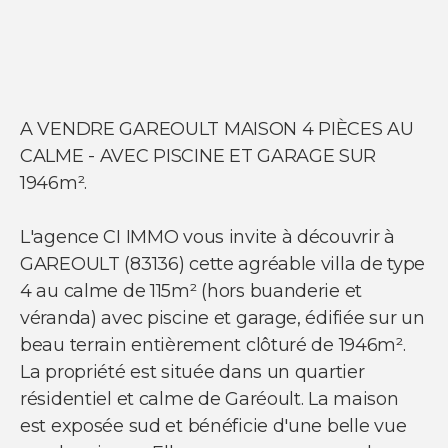
NOS SERVICES
Acheter un appartement
Acheter une maison
Acheter un parking
A VENDRE GAREOULT MAISON 4 PIÈCES AU
Acheter un commerce
CALME - AVEC PISCINE ET GARAGE SUR
Acheter des bureaux
1946m².
Estimer votre bien
Vendre votre bien
Louer un appartement
L'agence CI IMMO vous invite à découvrir à
Louer une maison
Louer un parking
GAREOULT (83136) cette agréable villa de type
Louer un commerce
4 au calme de 115m² (hors buanderie et
Louer des bureaux
véranda) avec piscine et garage, édifiée sur un
beau terrain entièrement clôturé de 1946m².
La propriété est située dans un quartier
résidentiel et calme de Garéoult. La maison
est exposée sud et bénéficie d'une belle vue