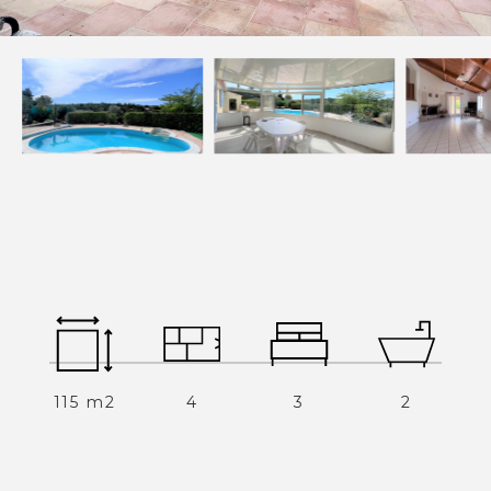
Devenez mandataires
Mentions légales
Politique de confidentialités
Nous contacter
NOS THÉMATIQUES
Bienvenue
Acheter
Vendre
Estimer
Louer
115 m2
4
3
2