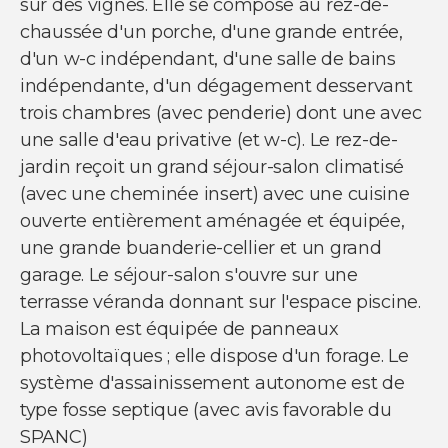
sur des vignes. Elle se compose au rez-de-
NOUS SUIVRE
chaussée d'un porche, d'une grande entrée,
Nos actualités
d'un w-c indépendant, d'une salle de bains
Facebook
indépendante, d'un dégagement desservant
Instagram
Linkedin
trois chambres (avec penderie) dont une avec
Youtube
une salle d'eau privative (et w-c). Le rez-de-
jardin reçoit un grand séjour-salon climatisé
(avec une cheminée insert) avec une cuisine
ouverte entièrement aménagée et équipée,
une grande buanderie-cellier et un grand
© Copyright 2021 Ci-immo - Tous droits
garage. Le séjour-salon s'ouvre sur une
réservés
terrasse véranda donnant sur l'espace piscine.
La maison est équipée de panneaux
photovoltaïques ; elle dispose d'un forage. Le
système d'assainissement autonome est de
type fosse septique (avec avis favorable du
SPANC)