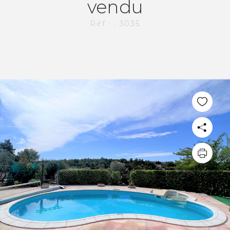
vendu
Réf : : 3035
PLUS DE 20 ANS D'EXPÉRIENCE
DANS L'IMMOBILIER.
L'AGENCE CI-IMMO
L'agence
Nos collaborateurs