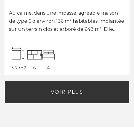
L'agence CI-IMMO est heureuse de vous
proposer à la vente, cette très belle maison de
plain-pied de 114m² datant de 2005 avec garage,
édifiée sur une parcelle plate et entièreme...
114 m2
5
3
VOIR PLUS