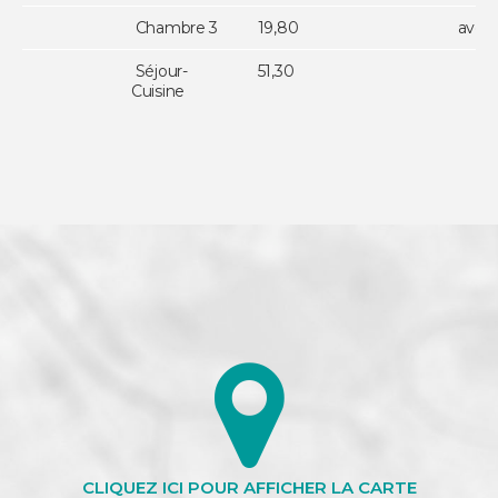
Chambre 3
19,80
avec 
Séjour-
51,30
Cuisine