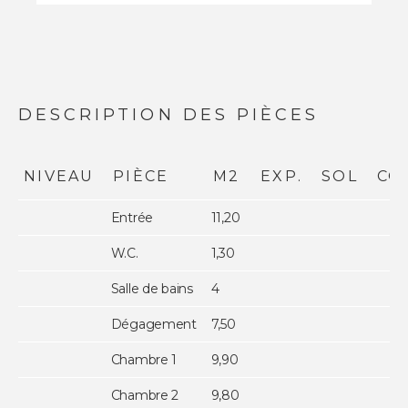
DESCRIPTION DES PIÈCES
NIVEAU
PIÈCE
M2
EXP.
SOL
CO
Entrée
11,20
W.C.
1,30
Salle de bains
4
Dégagement
7,50
Chambre 1
9,90
Chambre 2
9,80