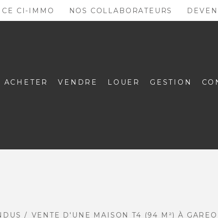
NCE CI-IMMO
NOS COLLABORATEURS
DEVEN
ACHETER
VENDRE
LOUER
GESTION
CO
NDUS
VENTE D'UNE MAISON T4 (94 M²) À GAREO