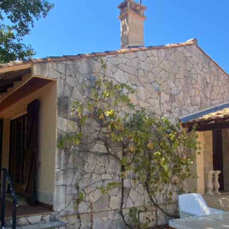
Estimer votre bien
Vendre votre bien
Louer un appartement
Louer une maison
Louer un parking
Louer un commerce
Louer des bureaux