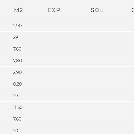
M2
EXP.
SOL
2,90
29
7,60
7,80
2,90
8,20
29
11,60
7,60
20