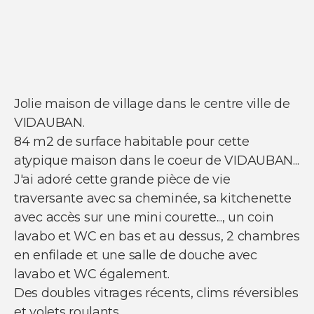
NOS SERVICES
Acheter un appartement
Acheter une maison
Acheter un parking
Acheter un commerce
Jolie maison de village dans le centre ville de
Acheter des bureaux
VIDAUBAN.
Estimer votre bien
84 m2 de surface habitable pour cette
Vendre votre bien
Louer un appartement
atypique maison dans le coeur de VIDAUBAN...
Louer une maison
J'ai adoré cette grande pièce de vie
Louer un parking
Louer un commerce
traversante avec sa cheminée, sa kitchenette
Louer des bureaux
avec accès sur une mini courette..., un coin
lavabo et WC en bas et au dessus, 2 chambres
en enfilade et une salle de douche avec
lavabo et WC également.
Des doubles vitrages récents, clims réversibles
et volets roulants....