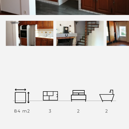
Devenez mandataires
Mentions légales
Politique de confidentialités
Nous contacter
NOS THÉMATIQUES
Bienvenue
Acheter
Vendre
Estimer
Louer
84 m2
3
2
2