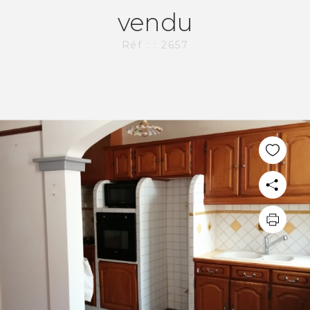
vendu
Réf : : 2657
PLUS DE 20 ANS D'EXPÉRIENCE
DANS L'IMMOBILIER.
L'AGENCE CI-IMMO
L'agence
Nos collaborateurs