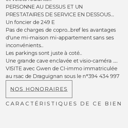
NOUS SUIVRE
PERSONNE AU DESSUS ET UN
Nos actualités
PRESTATAIRES DE SERVICE EN DESSOUS....
Facebook
Un foncier de 249 E
Instagram
Pas de charges de copro....bref les avantages
Linkedin
Youtube
d'une mi-maison mi-appartement sans ses
inconvénients...
Les parkings sont juste à coté...
Une grande cave enclavée et visio-caméra ......
VISITE avec Gwen de CI-immo immatriculée
© Copyright 2021 Ci-immo - Tous droits
au rsac de Draguignan sous le n°394 434 997
réservés
NOS HONORAIRES
CARACTÉRISTIQUES DE CE BIEN