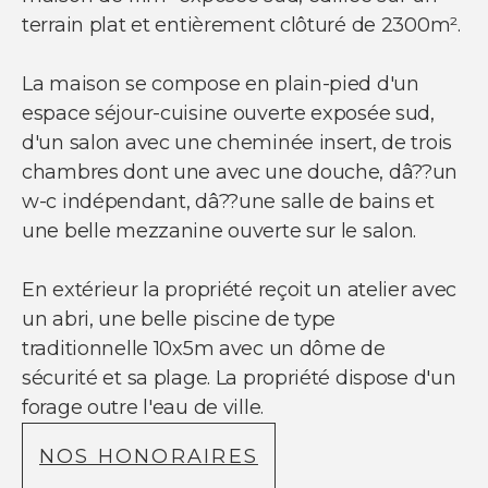
NOUS SUIVRE
terrain plat et entièrement clôturé de 2300m².
Nos actualités
Facebook
La maison se compose en plain-pied d'un
Instagram
espace séjour-cuisine ouverte exposée sud,
Linkedin
Youtube
d'un salon avec une cheminée insert, de trois
chambres dont une avec une douche, dâ??un
w-c indépendant, dâ??une salle de bains et
une belle mezzanine ouverte sur le salon.
© Copyright 2021 Ci-immo - Tous droits
En extérieur la propriété reçoit un atelier avec
réservés
un abri, une belle piscine de type
traditionnelle 10x5m avec un dôme de
sécurité et sa plage. La propriété dispose d'un
forage outre l'eau de ville.
NOS HONORAIRES