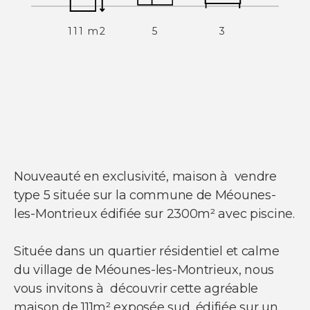
111 m2
5
3
NOS SERVICES
Acheter un appartement
Acheter une maison
Acheter un parking
Acheter un commerce
Acheter des bureaux
Estimer votre bien
Vendre votre bien
Louer un appartement
Louer une maison
Nouveauté en exclusivité, maison à vendre
Louer un parking
Louer un commerce
type 5 située sur la commune de Méounes-
Louer des bureaux
les-Montrieux édifiée sur 2300m² avec piscine.
Située dans un quartier résidentiel et calme
du village de Méounes-les-Montrieux, nous
vous invitons à découvrir cette agréable
maison de 111m² exposée sud, édifiée sur un