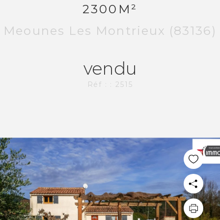
2300M²
Meounes Les Montrieux (83136)
vendu
Réf : : 2515
PLUS DE 20 ANS D'EXPÉRIENCE
DANS L'IMMOBILIER.
L'AGENCE CI-IMMO
L'agence
Nos collaborateurs