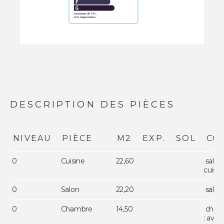
DESCRIPTION DES PIÈCES
NIVEAU
PIÈCE
M2
EXP.
SOL
CO
0
Cuisine
22,60
salle
cuisi
0
Salon
22,20
salon
0
Chambre
14,50
chamb
: ave