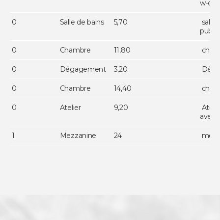
w-c (
0
Salle de bains
5,70
salle 
publi
0
Chambre
11,80
cham
0
Dégagement
3,20
Déga
0
Chambre
14,40
cham
0
Atelier
9,20
Atelie
avec é
1
Mezzanine
24
mezz