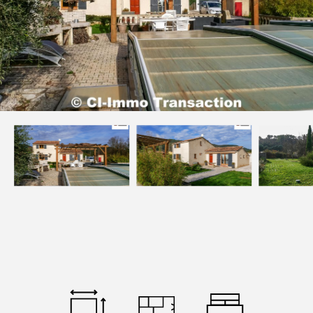
Devenez mandataires
Mentions légales
Politique de confidentialités
Nous contacter
NOS THÉMATIQUES
Bienvenue
Acheter
Vendre
Estimer
Louer