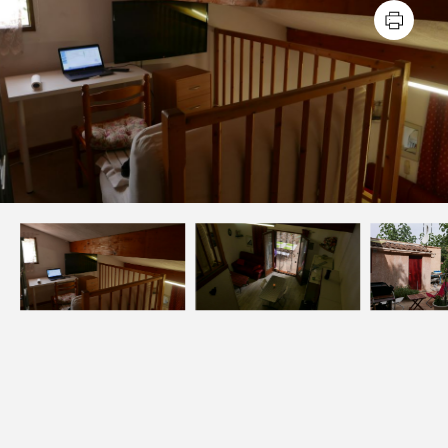
Estimer
Louer
NOS SERVICES
Acheter un appartement
Acheter une maison
Acheter un parking
Acheter un commerce
Acheter des bureaux
Estimer votre bien
Vendre votre bien
Louer un appartement
Louer une maison
Louer un parking
Louer un commerce
Louer des bureaux