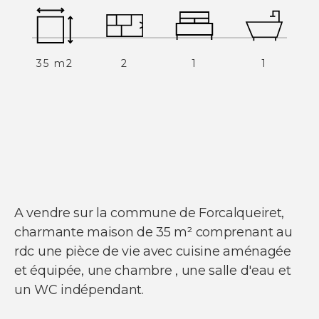
35 m2
2
1
1
NOUS SUIVRE
Nos actualités
Facebook
Instagram
Linkedin
Youtube
A vendre sur la commune de Forcalqueiret,
charmante maison de 35 m² comprenant au
rdc une pièce de vie avec cuisine aménagée
et équipée, une chambre , une salle d'eau et
© Copyright 2021 Ci-immo - Tous droits
un WC indépendant.
réservés