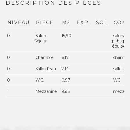
DESCRIPTION DES PIÈCES
NIVEAU
PIÈCE
M2
EXP.
SOL
COMM
0
Salon -
15,90
salon/sej
Séjour
publique 
équipée
0
Chambre
6,17
chambr
0
Salle d'eau
2,14
salle d'
0
W.C.
0,97
WC
1
Mezzanine
9,85
mezzan