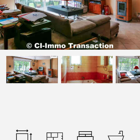
Devenez mandataires
Mentions légales
Politique de confidentialités
Nous contacter
NOS THÉMATIQUES
Bienvenue
Acheter
Vendre
Estimer
Louer