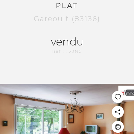
PLAT
Gareoult (83136)
vendu
Réf : : 2380
PLUS DE 20 ANS D'EXPÉRIENCE
DANS L'IMMOBILIER.
L'AGENCE CI-IMMO
L'agence
Nos collaborateurs