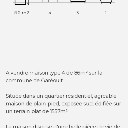
86 m2
4
3
1
NOS SERVICES
Acheter un appartement
Acheter une maison
Acheter un parking
Acheter un commerce
Acheter des bureaux
Estimer votre bien
Vendre votre bien
Louer un appartement
Louer une maison
A vendre maison type 4 de 86m² sur la
Louer un parking
Louer un commerce
commune de Garéoult.
Louer des bureaux
Située dans un quartier résidentiel, agréable
maison de plain-pied, exposée sud, édifiée sur
un terrain plat de 1557m².
La maison dispose d'une belle pièce de vie de