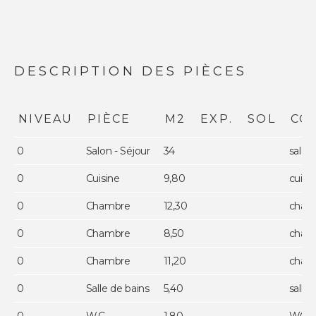
DESCRIPTION DES PIÈCES
NIVEAU
PIÈCE
M2
EXP.
SOL
CO
0
Salon - Séjour
34
salon
0
Cuisine
9,80
cuisi
0
Chambre
12,30
cham
0
Chambre
8,50
cham
0
Chambre
11,20
cham
0
Salle de bains
5,40
salle 
0
W.C.
1,80
WC