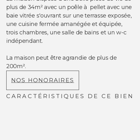
NOUS SUIVRE
plus de 34m² avec un poêle à pellet avec une
Nos actualités
baie vitrée s'ouvrant sur une terrasse exposée,
Facebook
une cuisine fermée amanégée et équipée,
Instagram
trois chambres, une salle de bains et un w-c
Linkedin
Youtube
indépendant.
La maison peut être agrandie de plus de
200m².
NOS HONORAIRES
© Copyright 2021 Ci-immo - Tous droits
réservés
CARACTÉRISTIQUES DE CE BIEN