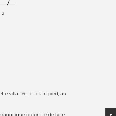
2
 villa T6 , de plain pied, au
 magnifique propriété de type