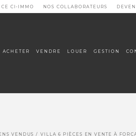
NCE CI-IMMO
NOS COLLABORATEURS
DEVEN
ACHETER
VENDRE
LOUER
GESTION
CO
ENS VENDUS
VILLA 6 PIÈCES EN VENTE À FORC