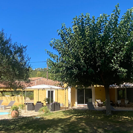
Estimer votre bien
Vendre votre bien
Louer un appartement
Louer une maison
Louer un parking
Louer un commerce
Louer des bureaux