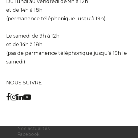
Du lundi au vendredi de 9h à 12h
et de 14h à 18h
NOS SERVICES
(permanence téléphonique jusqu'à 19h)
Acheter un appartement
Acheter une maison
Le samedi de 9h à 12h
Acheter un parking
Acheter un commerce
et de 14h à 18h
Acheter des bureaux
(pas de permanence téléphonique jusqu'à 19h le
Estimer votre bien
Vendre votre bien
samedi)
Louer un appartement
Louer une maison
Louer un parking
NOUS SUIVRE
Louer un commerce
Louer des bureaux
NOUS SUIVRE
Nos actualités
Facebook