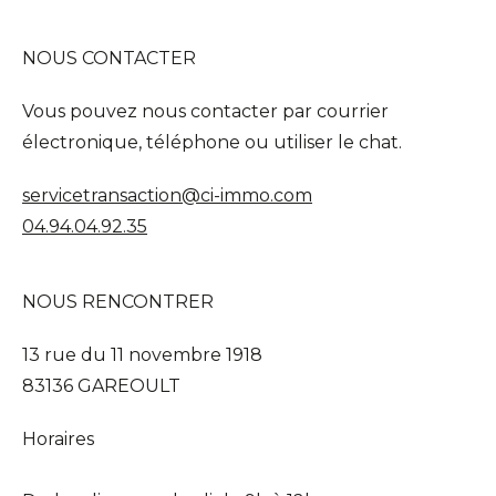
NOUS CONTACTER
L'AGENCE CI-IMMO
Vous pouvez nous contacter par courrier
L'agence
Nos collaborateurs
électronique, téléphone ou utiliser le chat.
Devenez mandataires
Mentions légales
servicetransaction@ci-immo.com
Politique de confidentialités
Nous contacter
04.94.04.92.35
NOUS RENCONTRER
NOS THÉMATIQUES
13 rue du 11 novembre 1918
Bienvenue
Acheter
83136 GAREOULT
Vendre
Estimer
Horaires
Louer