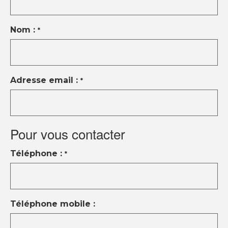
Instagram
Linkedin
Youtube
Nom :
*
© Copyright 2021 Ci-immo - Tous droits
réservés
Adresse email :
*
Pour vous contacter
Téléphone :
*
Téléphone mobile :