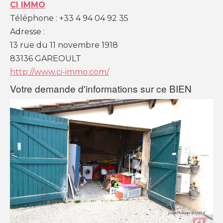
CI IMMO
Téléphone :
+33 4 94 04 92 35
L'AGENCE CI-IMMO
Adresse :
13 rue du 11 novembre 1918
L'agence
83136
GAREOULT
Nos collaborateurs
Devenez mandataires
http://www.ci-immo.com/
Mentions légales
Votre demande d'informations sur ce BIEN
Politique de confidentialités
Nous contacter
NOS THÉMATIQUES
Bienvenue
Acheter
Vendre
Estimer
Louer