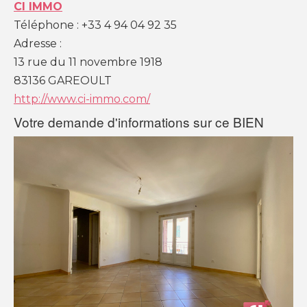
CI IMMO
Téléphone :
+33 4 94 04 92 35
L'AGENCE CI-IMMO
Adresse :
13 rue du 11 novembre 1918
L'agence
83136
GAREOULT
Nos collaborateurs
Devenez mandataires
http://www.ci-immo.com/
Mentions légales
Votre demande d'informations sur ce BIEN
Politique de confidentialités
Nous contacter
NOS THÉMATIQUES
Bienvenue
Acheter
Vendre
Estimer
Louer