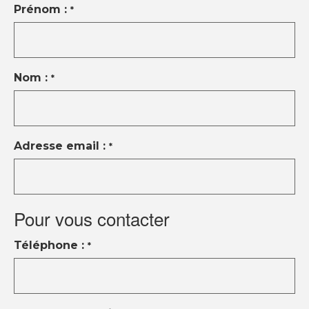
Instagram
Prénom :
*
Linkedin
Youtube
Nom :
© Copyright 2021 Ci-immo - Tous droits
*
réservés
Adresse email :
*
Pour vous contacter
Téléphone :
*